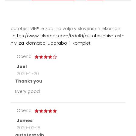
autotest VIH® je zdaj na voljo v slovenskih lekarnah
:
https://www.lekarnar.com/izdelki/autotest-hiv-test-
hiv-za-domaco-uporabo-1-komplet
Ocena
Joel
2020-11-20
Thanks you
Every good
Ocena
James
2020-02-18
autotest vih