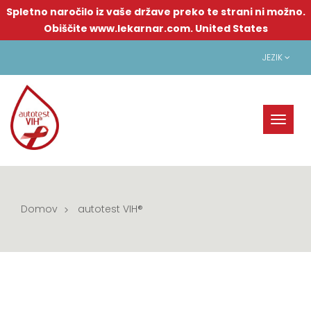
Spletno naročilo iz vaše države preko te strani ni možno.
Obiščite www.lekarnar.com.
United States
JEZIK
Toggl
naviga
Domov
autotest VIH®