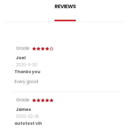
REVIEWS
Grade
Joel
2020-11-20
Thanks you
Every good
Grade
James
2020-02-18
autotest vih