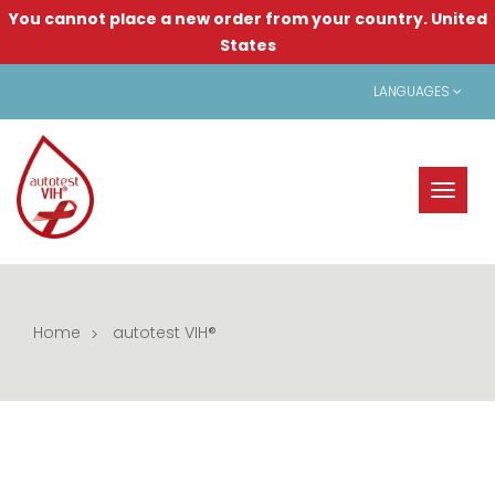
You cannot place a new order from your country.
United
States
LANGUAGES
Toggl
naviga
Home
autotest VIH®