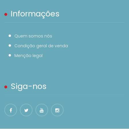
Informações
Quem somos nós
Condição geral de venda
Menção legal
Siga-nos